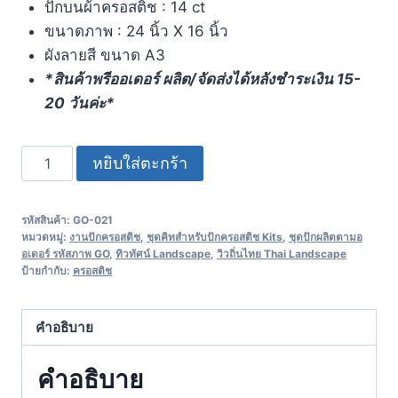
ปักบนผ้าครอสติช : 14 ct
ขนาดภาพ : 24 นิ้ว X 16 นิ้ว
ผังลายสี ขนาด A3
*สินค้าพรีออเดอร์ ผลิต/จัดส่งได้หลังชำระเงิน 15-
20 วันค่ะ*
หยิบใส่ตะกร้า
รหัสสินค้า:
GO-021
หมวดหมู่:
งานปักครอสติช
,
ชุดคิทสำหรับปักครอสติช Kits
,
ชุดปักผลิตตามอ
อเดอร์ รหัสภาพ GO
,
ทิวทัศน์ Landscape
,
วิวถิ่นไทย Thai Landscape
ป้ายกำกับ:
ครอสติช
คำอธิบาย
คำอธิบาย